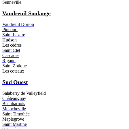
Senneville
Vaudreuil Soulange
Vaudreuil Dorion
Pincourt
Saint Lazare
Hudson
Les cèdres
Saint Clet
Cascades
Rigaud
Saint Zotique
Les coteaux
Sud Ouest
Salaberry de Valleyfield
Châteauguay
Beauharnois
Melocheville
Saint Timothée
Maplegrove
Saint Martine