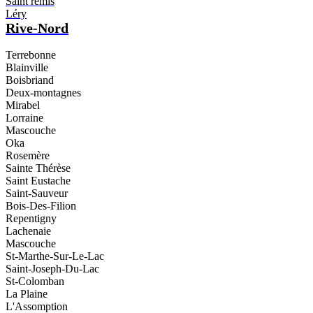
Saint rémis
Léry
Rive-Nord
Terrebonne
Blainville
Boisbriand
Deux-montagnes
Mirabel
Lorraine
Mascouche
Oka
Rosemère
Sainte Thérèse
Saint Eustache
Saint-Sauveur
Bois-Des-Filion
Repentigny
Lachenaie
Mascouche
St-Marthe-Sur-Le-Lac
Saint-Joseph-Du-Lac
St-Colomban
La Plaine
L'Assomption