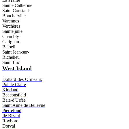
La Prairie
Sainte Catherine
Saint Constant
Boucherville
Varennes
Verchères
Sainte julie
Chambly
Carignan
Beloeil
Saint Jean-sur-
Richelieu
Saint Luc
West Island
Dollard-des-Ormeaux
Pointe Claire
Kirkland
Beaconsfield
Baie-d'Urfée
Saint Anne de Bellevue
Pierrefond
Ile Bizard
Roxboro
Dorval