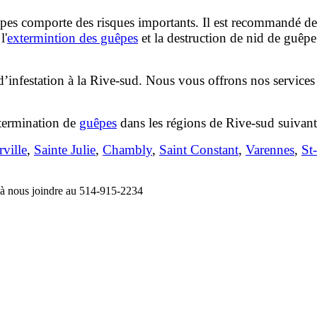
es comporte des risques importants. Il est recommandé de co
l'
extermintion des guêpes
et la destruction de nid de guêpe
x d’infestation à la Rive-sud. Nous vous offrons nos servic
xtermination de
guêpes
dans les régions de Rive-sud suivant
ville
,
Sainte Julie
,
Chambly
,
Saint Constant
,
Varennes
,
St
s à nous joindre au 514-915-2234