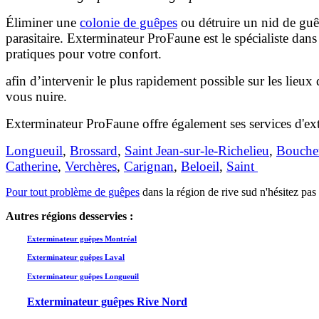
Éliminer une
colonie de guêpes
ou détruire un nid de guêp
parasitaire. Exterminateur ProFaune est le spécialiste dans 
pratiques pour votre confort.
afin d’intervenir le plus rapidement possible sur les lieu
vous nuire.
Exterminateur ProFaune offre également ses services d'e
Longueuil
,
Brossard
,
Saint Jean-sur-le-Richelieu
,
Boucher
Catherine
,
Verchères
,
Carignan
,
Beloeil
,
Saint
Pour tout
problème de guêpes
dans la région de rive sud n'hésitez pa
Autres régions desservies :
Exterminateur guêpes Montréal
Exterminateur guêpes Laval
Exterminateur guêpes Longueuil
Exterminateur guêpes Rive Nord